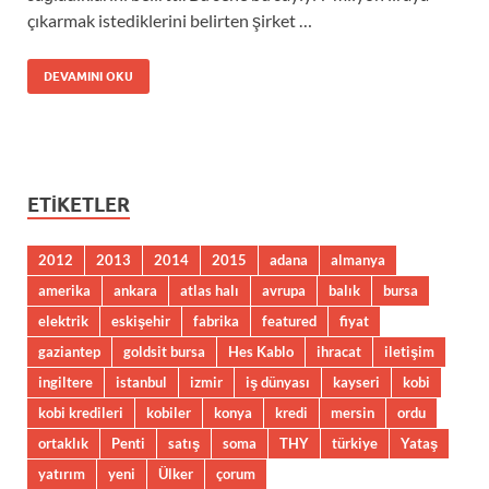
çıkarmak istediklerini belirten şirket …
DEVAMINI OKU
ETIKETLER
2012
2013
2014
2015
adana
almanya
amerika
ankara
atlas halı
avrupa
balık
bursa
elektrik
eskişehir
fabrika
featured
fiyat
gaziantep
goldsit bursa
Hes Kablo
ihracat
iletişim
ingiltere
istanbul
izmir
iş dünyası
kayseri
kobi
kobi kredileri
kobiler
konya
kredi
mersin
ordu
ortaklık
Penti
satış
soma
THY
türkiye
Yataş
yatırım
yeni
Ülker
çorum