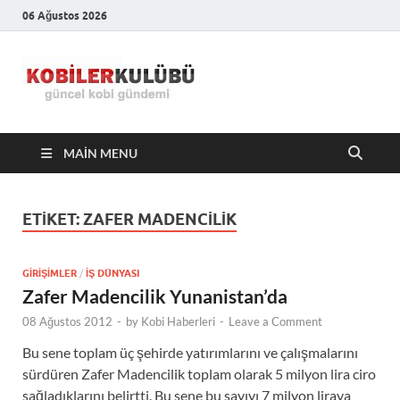
06 Ağustos 2026
Kobiler
En Güncel Kobi Haberleri
Kulübü –
MAIN MENU
En Güncel
Kobi
ETIKET:
ZAFER MADENCILIK
Haberleri
GIRIŞIMLER
/
İŞ DÜNYASI
Zafer Madencilik Yunanistan’da
08 Ağustos 2012
-
by
Kobi Haberleri
-
Leave a Comment
Bu sene toplam üç şehirde yatırımlarını ve çalışmalarını
sürdüren Zafer Madencilik toplam olarak 5 milyon lira ciro
sağladıklarını belirtti. Bu sene bu sayıyı 7 milyon liraya