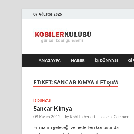
07 Ağustos 2026
Kobile
En Güncel Kobi Hab
ANASAYFA
HABER
İŞ DÜNYASI
GI
ETIKET:
SANCAR KIMYA ILETIŞIM
İŞ DÜNYASI
Sancar Kimya
08 Kasım 2012
-
by
Kobi Haberleri
-
Leave a Comment
Firmanın geleceği ve hedefleri konusunda