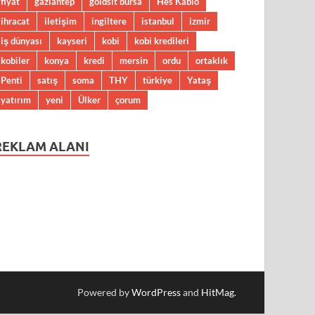
fiyat
gaziantep
goldsit bursa
Hes Kablo
ihracat
iletişim
ingiltere
istanbul
izmir
iş dünyası
kayseri
kobi
kobi kredileri
kobiler
konya
kredi
mersin
ordu
ortaklık
Penti
satış
soma
THY
türkiye
Yataş
yatırım
yeni
Ülker
çorum
REKLAM ALANI
Powered by
WordPress
and
HitMag
.