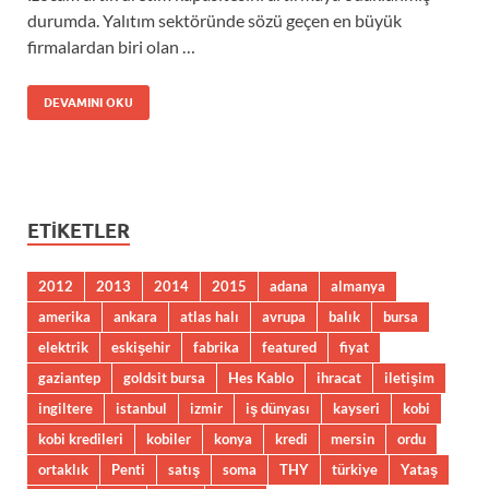
durumda. Yalıtım sektöründe sözü geçen en büyük
firmalardan biri olan …
DEVAMINI OKU
ETIKETLER
2012
2013
2014
2015
adana
almanya
amerika
ankara
atlas halı
avrupa
balık
bursa
elektrik
eskişehir
fabrika
featured
fiyat
gaziantep
goldsit bursa
Hes Kablo
ihracat
iletişim
ingiltere
istanbul
izmir
iş dünyası
kayseri
kobi
kobi kredileri
kobiler
konya
kredi
mersin
ordu
ortaklık
Penti
satış
soma
THY
türkiye
Yataş