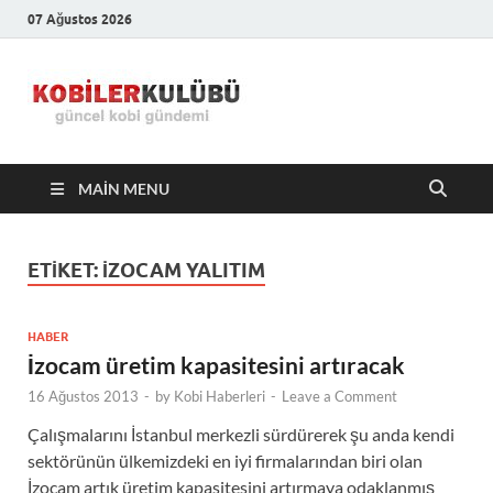
07 Ağustos 2026
Kobiler
En Güncel Kobi Haberleri
Kulübü –
MAIN MENU
En Güncel
Kobi
ETIKET:
İZOCAM YALITIM
Haberleri
HABER
İzocam üretim kapasitesini artıracak
16 Ağustos 2013
-
by
Kobi Haberleri
-
Leave a Comment
Çalışmalarını İstanbul merkezli sürdürerek şu anda kendi
sektörünün ülkemizdeki en iyi firmalarından biri olan
İzocam artık üretim kapasitesini artırmaya odaklanmış