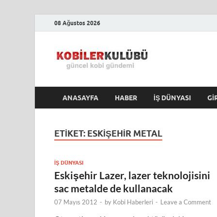
08 Ağustos 2026
Kobile
En Güncel Kobi Hab
ANASAYFA
HABER
İŞ DÜNYASI
GI
ETIKET:
ESKIŞEHIR METAL
İŞ DÜNYASI
Eskişehir Lazer, lazer teknolojisini
sac metalde de kullanacak
07 Mayıs 2012
-
by
Kobi Haberleri
-
Leave a Comment