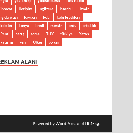
fiyat
gaziantep
goldsit bursa
Hes Kablo
ihracat
iletişim
ingiltere
istanbul
izmir
iş dünyası
kayseri
kobi
kobi kredileri
kobiler
konya
kredi
mersin
ordu
ortaklık
Penti
satış
soma
THY
türkiye
Yataş
yatırım
yeni
Ülker
çorum
REKLAM ALANI
Powered by
WordPress
and
HitMag
.