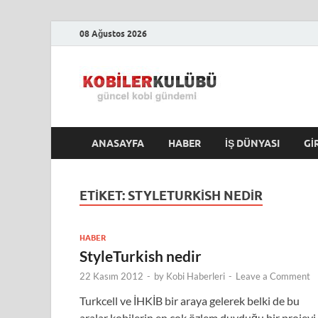
08 Ağustos 2026
Kobile
En Güncel Kobi Hab
ANASAYFA
HABER
İŞ DÜNYASI
GI
ETIKET:
STYLETURKISH NEDIR
HABER
StyleTurkish nedir
22 Kasım 2012
-
by
Kobi Haberleri
-
Leave a Comment
Turkcell ve İHKİB bir araya gelerek belki de bu
aralar kobilerin en çok özlem duyduğu bir projeyi