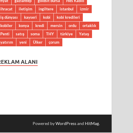
fiyat
gaziantep
goldsit bursa
Hes Kablo
ihracat
iletişim
ingiltere
istanbul
izmir
iş dünyası
kayseri
kobi
kobi kredileri
kobiler
konya
kredi
mersin
ordu
ortaklık
Penti
satış
soma
THY
türkiye
Yataş
yatırım
yeni
Ülker
çorum
REKLAM ALANI
Powered by
WordPress
and
HitMag
.