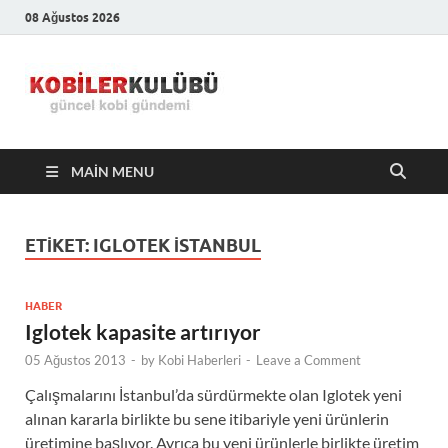
08 Ağustos 2026
Kobiler
En Güncel Kobi Haberleri
Kulübü –
MAIN MENU
En Güncel
Kobi
ETIKET:
IGLOTEK ISTANBUL
Haberleri
HABER
Iglotek kapasite artırıyor
05 Ağustos 2013
-
by
Kobi Haberleri
-
Leave a Comment
Çalışmalarını İstanbul’da sürdürmekte olan Iglotek yeni
alınan kararla birlikte bu sene itibariyle yeni ürünlerin
üretimine başlıyor. Ayrıca bu yeni ürünlerle birlikte üretim