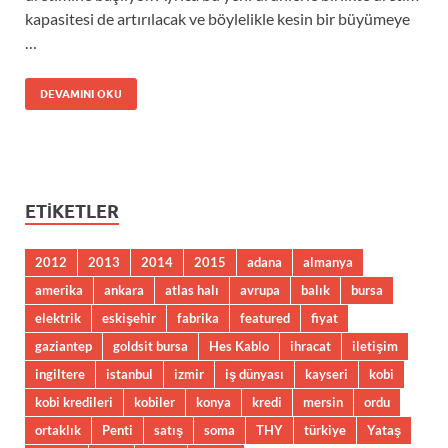
kapasitesi de artırılacak ve böylelikle kesin bir büyümeye
…
DEVAMINI OKU
ETIKETLER
2012
2013
2014
2015
adana
almanya
amerika
ankara
atlas halı
avrupa
balık
bursa
elektrik
eskişehir
fabrika
featured
fiyat
gaziantep
goldsit bursa
Hes Kablo
ihracat
iletişim
ingiltere
istanbul
izmir
iş dünyası
kayseri
kobi
kobi kredileri
kobiler
konya
kredi
mersin
ordu
ortaklık
Penti
satış
soma
THY
türkiye
Yataş