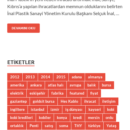
Kıbrıs’a yapılan ihracatlardan memnun olduklarını belirten
İnal Plastik Sanayi Yönetim Kurulu Başkanı Selçuk İnal, …
DEVAMINI OKU
ETIKETLER
2012
2013
2014
2015
adana
almanya
amerika
ankara
atlas halı
avrupa
balık
bursa
elektrik
eskişehir
fabrika
featured
fiyat
gaziantep
goldsit bursa
Hes Kablo
ihracat
iletişim
ingiltere
istanbul
izmir
iş dünyası
kayseri
kobi
kobi kredileri
kobiler
konya
kredi
mersin
ordu
ortaklık
Penti
satış
soma
THY
türkiye
Yataş