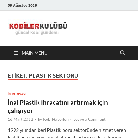
06 Ağustos 2026
Kobiler
En Güncel Kobi Haberleri
Kulübü –
MAIN MENU
En Güncel
Kobi
ETIKET:
PLASTIK SEKTÖRÜ
Haberleri
İŞ DÜNYASI
İnal Plastik ihracatını artırmak için
çalışıyor
16 Mart 2012
-
by
Kobi Haberleri
-
Leave a Comment
1992 yılından beri Plastik boru sektöründe hizmet veren
İnal Plastik’in yeni hedefi ihracatı artırmak. Irak, Suriye,