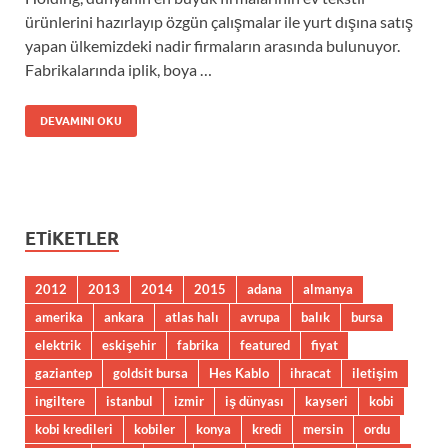
ürünlerini hazırlayıp özgün çalışmalar ile yurt dışına satış
yapan ülkemizdeki nadir firmaların arasında bulunuyor.
Fabrikalarında iplik, boya …
DEVAMINI OKU
ETIKETLER
2012
2013
2014
2015
adana
almanya
amerika
ankara
atlas halı
avrupa
balık
bursa
elektrik
eskişehir
fabrika
featured
fiyat
gaziantep
goldsit bursa
Hes Kablo
ihracat
iletişim
ingiltere
istanbul
izmir
iş dünyası
kayseri
kobi
kobi kredileri
kobiler
konya
kredi
mersin
ordu