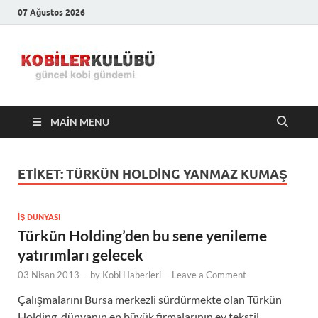
07 Ağustos 2026
Kobiler
En Güncel Kobi Haberleri
Kulübü –
MAIN MENU
En Güncel
Kobi
ETIKET:
TÜRKÜN HOLDING YANMAZ KUMAŞ
Haberleri
İŞ DÜNYASI
Türkün Holding’den bu sene yenileme
yatırımları gelecek
03 Nisan 2013
-
by
Kobi Haberleri
-
Leave a Comment
Çalışmalarını Bursa merkezli sürdürmekte olan Türkün
Holding, dünyanın en büyük firmalarının ev tekstil