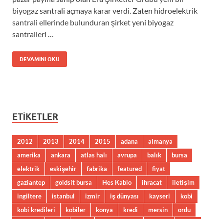
biyogaz santrali açmaya karar verdi. Zaten hidroelektrik
santrali ellerinde bulunduran şirket yeni biyogaz
santralleri …
DEVAMINI OKU
ETIKETLER
2012
2013
2014
2015
adana
almanya
amerika
ankara
atlas halı
avrupa
balık
bursa
elektrik
eskişehir
fabrika
featured
fiyat
gaziantep
goldsit bursa
Hes Kablo
ihracat
iletişim
ingiltere
istanbul
izmir
iş dünyası
kayseri
kobi
kobi kredileri
kobiler
konya
kredi
mersin
ordu