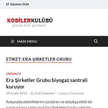
07 Ağustos 2026
Kobiler
En Güncel Kobi Haberleri
Kulübü –
MAIN MENU
En Güncel
Kobi
ETIKET:
ERA ŞIRKETLER GRUBU
Haberleri
GIRIŞIMLER
Era Şirketler Grubu biyogaz santrali
kuruyor
28 Aralık 2012
-
by
Kobi Haberleri
-
Leave a Comment
Ankara’da etkinliklerini sürdüren ve oldukça etkili bir
pazar payına sahip olan Era Şirketler Grubu yeni bir