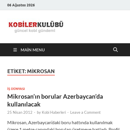
06 Ağustos 2026
Kobiler
En Güncel Kobi Haberleri
Kulübü –
MAIN MENU
En Güncel
Kobi
ETIKET:
MIKROSAN
Haberleri
İŞ DÜNYASI
Mikrosan’ın borular Azerbaycan’da
kullanılacak
25 Nisan 2012
-
by
Kobi Haberleri
-
Leave a Comment
Mikrosan, Azerbaycan’daki boru hattında kullanılmak
üzere 1 metre çapındaki boruları üretmeye başladı. Profil