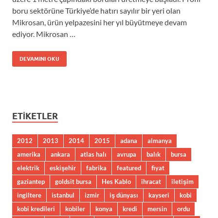
boru sektörüne Türkiye’de hatırı sayılır bir yeri olan
Mikrosan, ürün yelpazesini her yıl büyütmeye devam
ediyor. Mikrosan …
DEVAMINI OKU
ETIKETLER
2012
2013
2014
2015
adana
almanya
amerika
ankara
atlas halı
avrupa
balık
bursa
elektrik
eskişehir
fabrika
featured
fiyat
gaziantep
goldsit bursa
Hes Kablo
ihracat
iletişim
ingiltere
istanbul
izmir
iş dünyası
kayseri
kobi
kobi kredileri
kobiler
konya
kredi
mersin
ordu