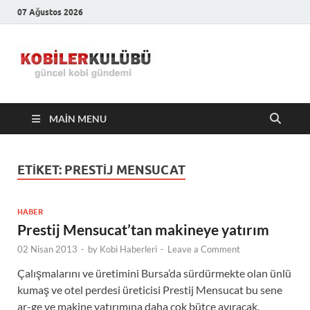
07 Ağustos 2026
Kobiler
En Güncel Kobi Haberleri
Kulübü –
MAIN MENU
En Güncel
Kobi
ETIKET:
PRESTIJ MENSUCAT
Haberleri
HABER
Prestij Mensucat’tan makineye yatırım
02 Nisan 2013
-
by
Kobi Haberleri
-
Leave a Comment
Çalışmalarını ve üretimini Bursa’da sürdürmekte olan ünlü
kumaş ve otel perdesi üreticisi Prestij Mensucat bu sene
ar-ge ve makine yatırımına daha çok bütçe ayıracak.