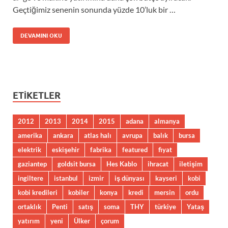
Geçtiğimiz senenin sonunda yüzde 10’luk bir …
DEVAMINI OKU
ETIKETLER
2012
2013
2014
2015
adana
almanya
amerika
ankara
atlas halı
avrupa
balık
bursa
elektrik
eskişehir
fabrika
featured
fiyat
gaziantep
goldsit bursa
Hes Kablo
ihracat
iletişim
ingiltere
istanbul
izmir
iş dünyası
kayseri
kobi
kobi kredileri
kobiler
konya
kredi
mersin
ordu
ortaklık
Penti
satış
soma
THY
türkiye
Yataş
yatırım
yeni
Ülker
çorum