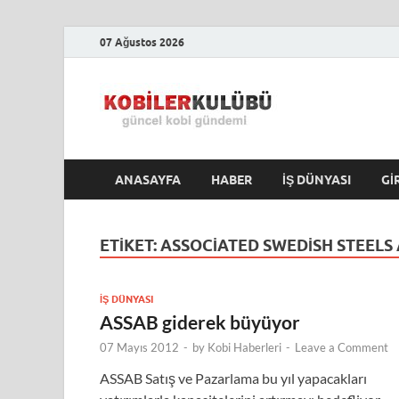
07 Ağustos 2026
Kobile
En Güncel Kobi Hab
ANASAYFA
HABER
İŞ DÜNYASI
GI
ETIKET:
ASSOCIATED SWEDISH STEELS
İŞ DÜNYASI
ASSAB giderek büyüyor
07 Mayıs 2012
-
by
Kobi Haberleri
-
Leave a Comment
ASSAB Satış ve Pazarlama bu yıl yapacakları