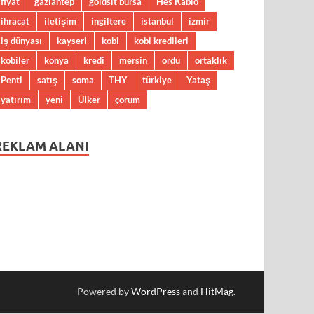
fiyat
gaziantep
goldsit bursa
Hes Kablo
ihracat
iletişim
ingiltere
istanbul
izmir
iş dünyası
kayseri
kobi
kobi kredileri
kobiler
konya
kredi
mersin
ordu
ortaklık
Penti
satış
soma
THY
türkiye
Yataş
yatırım
yeni
Ülker
çorum
REKLAM ALANI
Powered by
WordPress
and
HitMag
.