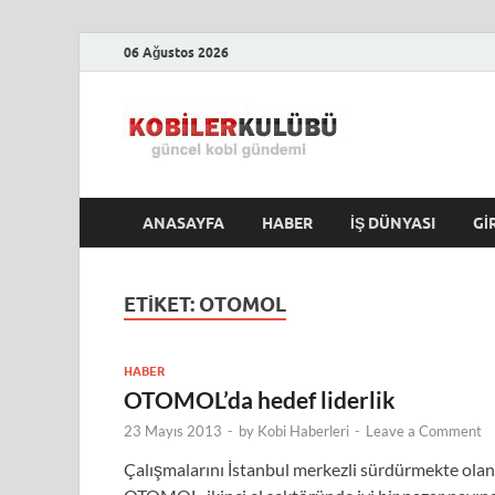
06 Ağustos 2026
Kobile
En Güncel Kobi Hab
ANASAYFA
HABER
İŞ DÜNYASI
GI
ETIKET:
OTOMOL
HABER
OTOMOL’da hedef liderlik
23 Mayıs 2013
-
by
Kobi Haberleri
-
Leave a Comment
Çalışmalarını İstanbul merkezli sürdürmekte olan