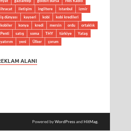
fiyat
gaziantep
goldsit bursa
Hes Kablo
ihracat
iletişim
ingiltere
istanbul
izmir
iş dünyası
kayseri
kobi
kobi kredileri
kobiler
konya
kredi
mersin
ordu
ortaklık
Penti
satış
soma
THY
türkiye
Yataş
yatırım
yeni
Ülker
çorum
REKLAM ALANI
Powered by
WordPress
and
HitMag
.