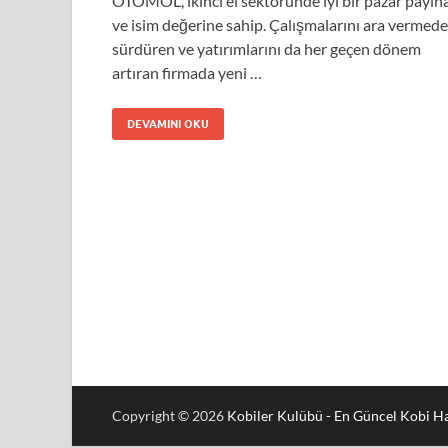
OTOMOL, ikinci el sektöründe iyi bir pazar payın
ve isim değerine sahip. Çalışmalarını ara vermed
sürdüren ve yatırımlarını da her geçen dönem
artıran firmada yeni …
DEVAMINI OKU
Copyright © 2026
Kobiler Kulübü - En Güncel Kobi Ha