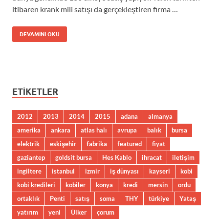
itibaren krank mili satışı da gerçekleştiren firma …
DEVAMINI OKU
ETIKETLER
2012
2013
2014
2015
adana
almanya
amerika
ankara
atlas halı
avrupa
balık
bursa
elektrik
eskişehir
fabrika
featured
fiyat
gaziantep
goldsit bursa
Hes Kablo
ihracat
iletişim
ingiltere
istanbul
izmir
iş dünyası
kayseri
kobi
kobi kredileri
kobiler
konya
kredi
mersin
ordu
ortaklık
Penti
satış
soma
THY
türkiye
Yataş
yatırım
yeni
Ülker
çorum