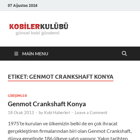
07 Ağustos 2026
Kobiler
En Güncel Kobi Haberleri
Kulübü –
MAIN MENU
En Güncel
Kobi
ETIKET:
GENMOT CRANKSHAFT KONYA
Haberleri
GIRIŞIMLER
Genmot Crankshaft Konya
18 Ocak 2013
-
by
Kobi Haberleri
-
Leave a Comment
1975’te kurulan ve ülkemizin belki de en çok ihracat
gerçekleştiren firmalarından biri olan Genmot Crankshaft,
dünya genelinde 186 ülkeye satış yapıyor. Yakın tarihten