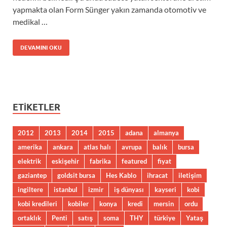
yapmakta olan Form Sünger yakın zamanda otomotiv ve
medikal …
DEVAMINI OKU
ETIKETLER
2012
2013
2014
2015
adana
almanya
amerika
ankara
atlas halı
avrupa
balık
bursa
elektrik
eskişehir
fabrika
featured
fiyat
gaziantep
goldsit bursa
Hes Kablo
ihracat
iletişim
ingiltere
istanbul
izmir
iş dünyası
kayseri
kobi
kobi kredileri
kobiler
konya
kredi
mersin
ordu
ortaklık
Penti
satış
soma
THY
türkiye
Yataş