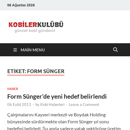
06 Ağustos 2026
Kobiler
En Güncel Kobi Haberleri
Kulübü –
MAIN MENU
En Güncel
Kobi
ETIKET:
FORM SÜNGER
Haberleri
HABER
Form Sünger’de yeni hedef belirlendi
06 Eylül 2013
-
by
Kobi Haberleri
-
Leave a Comment
Çalışmalarını Kayseri merkezli ve Boydak Holding
bünyesinde sürdürmekte olan Form Sünger yıl sonu
hedefini belirledi. Şu anda sadece yatak sektörüne üretim