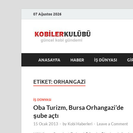
07 Ağustos 2026
Kobile
En Güncel Kobi Hab
ANASAYFA
HABER
İŞ DÜNYASI
GI
ETIKET:
ORHANGAZI
İŞ DÜNYASI
Oba Turizm, Bursa Orhangazi’de
şube açtı
15 Ocak 2013
-
by
Kobi Haberleri
-
Leave a Comment