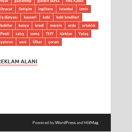
fiyat
gaziantep
goldsit bursa
Hes Kablo
ihracat
iletişim
ingiltere
istanbul
izmir
iş dünyası
kayseri
kobi
kobi kredileri
kobiler
konya
kredi
mersin
ordu
ortaklık
Penti
satış
soma
THY
türkiye
Yataş
yatırım
yeni
Ülker
çorum
REKLAM ALANI
Powered by
WordPress
and
HitMag
.