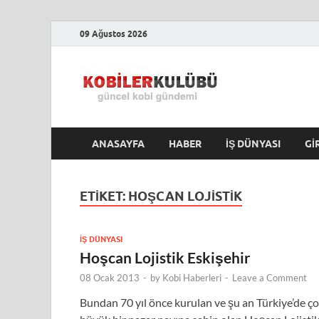
09 Ağustos 2026
Kobile
En Güncel Kobi Hab
ANASAYFA
HABER
İŞ DÜNYASI
GI
ETIKET:
HOŞCAN LOJISTIK
İŞ DÜNYASI
Hoşcan Lojistik Eskişehir
08 Ocak 2013
-
by
Kobi Haberleri
-
Leave a Comment
Bundan 70 yıl önce kurulan ve şu an Türkiye’de ç