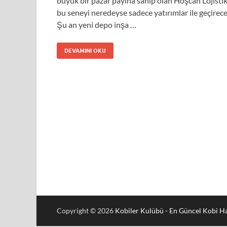
büyük bir pazar payına sahip olan Hoşcan Lojisti
bu seneyi neredeyse sadece yatırımlar ile geçirece
Şu an yeni depo inşa …
DEVAMINI OKU
Copyright © 2026
Kobiler Kulübü - En Güncel Kobi Ha