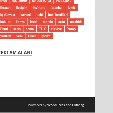
fiyat
gaziantep
goldsit bursa
Hes Kablo
ihracat
iletişim
ingiltere
istanbul
izmir
iş dünyası
kayseri
kobi
kobi kredileri
kobiler
konya
kredi
mersin
ordu
ortaklık
Penti
satış
soma
THY
türkiye
Yataş
yatırım
yeni
Ülker
çorum
REKLAM ALANI
Powered by
WordPress
and
HitMag
.