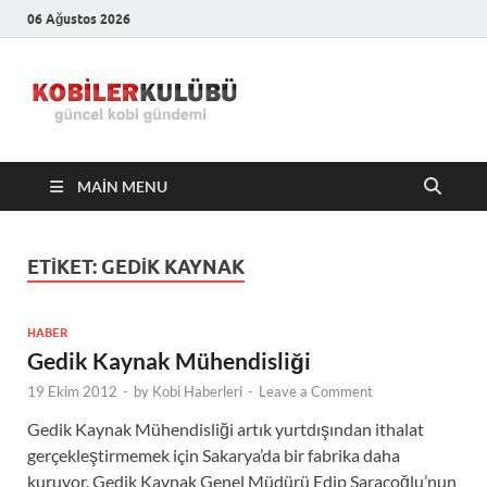
06 Ağustos 2026
Kobiler
En Güncel Kobi Haberleri
Kulübü –
MAIN MENU
En Güncel
Kobi
ETIKET:
GEDIK KAYNAK
Haberleri
HABER
Gedik Kaynak Mühendisliği
19 Ekim 2012
-
by
Kobi Haberleri
-
Leave a Comment
Gedik Kaynak Mühendisliği artık yurtdışından ithalat
gerçekleştirmemek için Sakarya’da bir fabrika daha
kuruyor. Gedik Kaynak Genel Müdürü Edip Saraçoğlu’nun