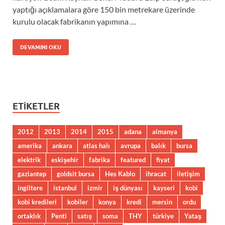
yaptığı açıklamalara göre 150 bin metrekare üzerinde
kurulu olacak fabrikanın yapımına …
DEVAMINI OKU
ETIKETLER
2012
2013
2014
2015
adana
almanya
amerika
ankara
atlas halı
avrupa
balık
bursa
elektrik
eskişehir
fabrika
featured
fiyat
gaziantep
goldsit bursa
Hes Kablo
ihracat
iletişim
ingiltere
istanbul
izmir
iş dünyası
kayseri
kobi
kobi kredileri
kobiler
konya
kredi
mersin
ordu
ortaklık
Penti
satış
soma
THY
türkiye
Yataş