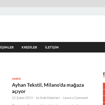
r Kulübü – En Güncel Kobi
erleri
RIŞIMLER
KREDILER
İLETIŞIM
HABER
Ayhan Tekstil, Milano’da mağaza
açıyor
12 Şubat 2013
-
by
Kobi Haberleri
-
Leave a Comment