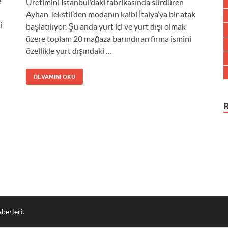
e
Üretimini İstanbul’daki fabrikasında sürdüren
Ayhan Tekstil’den modanın kalbi İtalya’ya bir atak
i
başlatılıyor. Şu anda yurt içi ve yurt dışı olmak
üzere toplam 20 mağaza barındıran firma ismini
özellikle yurt dışındaki …
DEVAMINI OKU
berleri
.