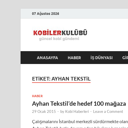
07 Ağustos 2026
Kobile
En Güncel Kobi Hab
ANASAYFA
HABER
İŞ DÜNYASI
GI
ETIKET:
AYHAN TEKSTIL
HABER
Ayhan Tekstil’de hedef 100 mağaza
29 Ocak 2015
-
by
Kobi Haberleri
-
Leave a Comment
Çalışmalarını İstanbul merkezli sürdürmekte olan