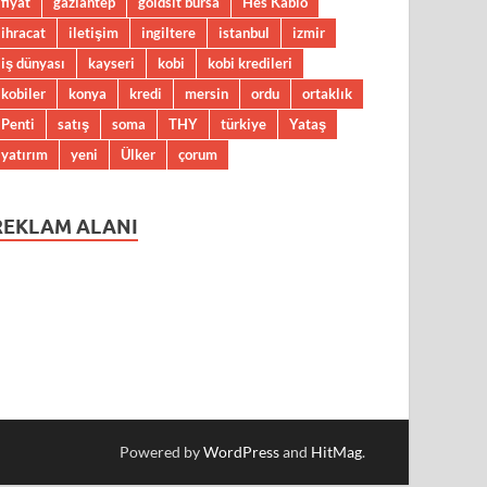
fiyat
gaziantep
goldsit bursa
Hes Kablo
ihracat
iletişim
ingiltere
istanbul
izmir
iş dünyası
kayseri
kobi
kobi kredileri
kobiler
konya
kredi
mersin
ordu
ortaklık
Penti
satış
soma
THY
türkiye
Yataş
yatırım
yeni
Ülker
çorum
REKLAM ALANI
Powered by
WordPress
and
HitMag
.