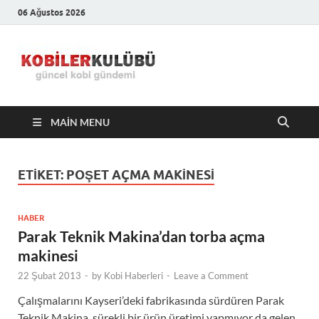
06 Ağustos 2026
Kobiler
En Güncel Kobi Haberleri
Kulübü –
MAIN MENU
En Güncel
Kobi
ETIKET:
POŞET AÇMA MAKINESI
Haberleri
HABER
Parak Teknik Makina’dan torba açma
makinesi
22 Şubat 2013
-
by
Kobi Haberleri
-
Leave a Comment
Çalışmalarını Kayseri’deki fabrikasında sürdüren Parak
Teknik Makina, sürekli bir ürün üretimi yapmıyor da gelen