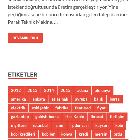
istekler doğrultusunda üretim gerçekleştiriyor. Yine
geçtiğimiz sene bir boru firmasından gelen talep üzerine
Parak Teknik Makina, …
DEVAMINI OKU
ETIKETLER
2012
2013
2014
2015
adana
almanya
amerika
ankara
atlas halı
avrupa
balık
bursa
elektrik
eskişehir
fabrika
featured
fiyat
gaziantep
goldsit bursa
Hes Kablo
ihracat
iletişim
ingiltere
istanbul
izmir
iş dünyası
kayseri
kobi
kobi kredileri
kobiler
konya
kredi
mersin
ordu