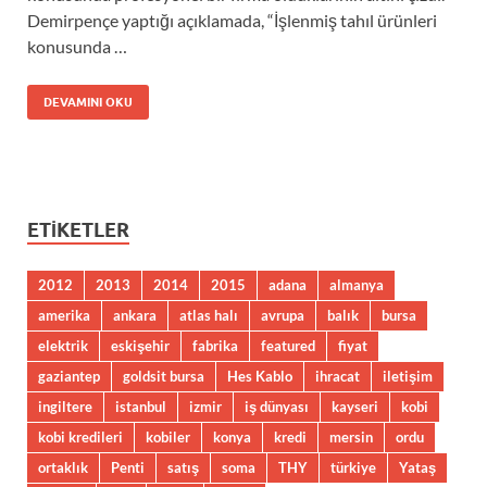
Demirpençe yaptığı açıklamada, “İşlenmiş tahıl ürünleri
konusunda …
DEVAMINI OKU
ETIKETLER
2012
2013
2014
2015
adana
almanya
amerika
ankara
atlas halı
avrupa
balık
bursa
elektrik
eskişehir
fabrika
featured
fiyat
gaziantep
goldsit bursa
Hes Kablo
ihracat
iletişim
ingiltere
istanbul
izmir
iş dünyası
kayseri
kobi
kobi kredileri
kobiler
konya
kredi
mersin
ordu
ortaklık
Penti
satış
soma
THY
türkiye
Yataş