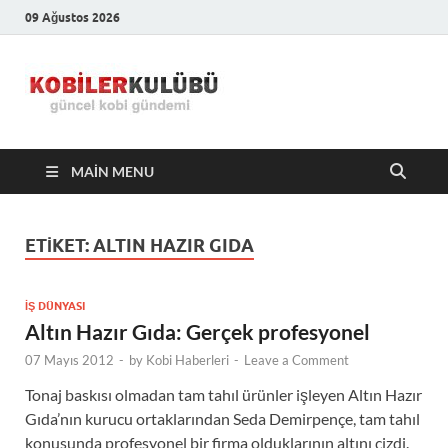
09 Ağustos 2026
Kobiler
En Güncel Kobi Haberleri
Kulübü –
MAIN MENU
En Güncel
Kobi
ETIKET:
ALTIN HAZIR GIDA
Haberleri
İŞ DÜNYASI
Altın Hazır Gıda: Gerçek profesyonel
07 Mayıs 2012
-
by
Kobi Haberleri
-
Leave a Comment
Tonaj baskısı olmadan tam tahıl ürünler işleyen Altın Hazır
Gıda’nın kurucu ortaklarından Seda Demirpençe, tam tahıl
konusunda profesyonel bir firma olduklarının altını çizdi.