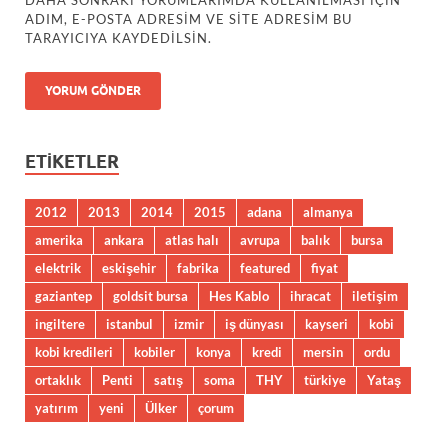
DAHA SONRAKI YORUMLARIMDA KULLANILMASI IÇIN
ADIM, E-POSTA ADRESIM VE SITE ADRESIM BU
TARAYICIYA KAYDEDILSIN.
ETIKETLER
2012
2013
2014
2015
adana
almanya
amerika
ankara
atlas halı
avrupa
balık
bursa
elektrik
eskişehir
fabrika
featured
fiyat
gaziantep
goldsit bursa
Hes Kablo
ihracat
iletişim
ingiltere
istanbul
izmir
iş dünyası
kayseri
kobi
kobi kredileri
kobiler
konya
kredi
mersin
ordu
ortaklık
Penti
satış
soma
THY
türkiye
Yataş
yatırım
yeni
Ülker
çorum