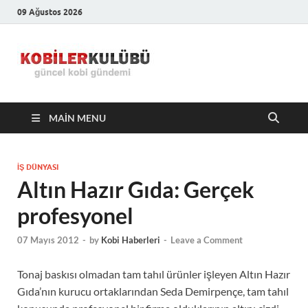
09 Ağustos 2026
Kobiler
En Güncel Kobi Haberleri
Kulübü –
MAIN MENU
En Güncel
Kobi
İŞ DÜNYASI
Altın Hazır Gıda: Gerçek
Haberleri
profesyonel
07 Mayıs 2012
-
by
Kobi Haberleri
-
Leave a Comment
Tonaj baskısı olmadan tam tahıl ürünler işleyen Altın Hazır
Gıda’nın kurucu ortaklarından Seda Demirpençe, tam tahıl