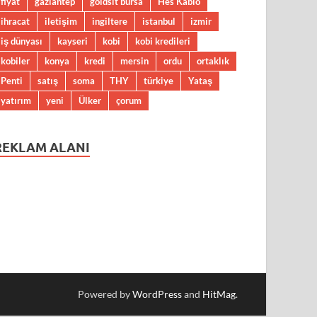
fiyat
gaziantep
goldsit bursa
Hes Kablo
ihracat
iletişim
ingiltere
istanbul
izmir
iş dünyası
kayseri
kobi
kobi kredileri
kobiler
konya
kredi
mersin
ordu
ortaklık
Penti
satış
soma
THY
türkiye
Yataş
yatırım
yeni
Ülker
çorum
REKLAM ALANI
Powered by
WordPress
and
HitMag
.