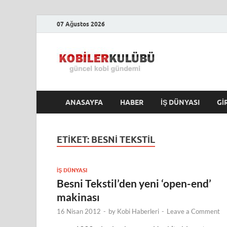
07 Ağustos 2026
Kobile
En Güncel Kobi Hab
ANASAYFA
HABER
İŞ DÜNYASI
GI
ETIKET:
BESNI TEKSTIL
İŞ DÜNYASI
Besni Tekstil’den yeni ‘open-end’
makinası
16 Nisan 2012
-
by
Kobi Haberleri
-
Leave a Comment