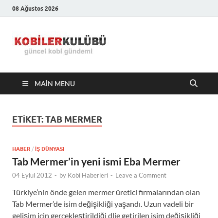
08 Ağustos 2026
Kobiler
En Güncel Kobi Haberleri
Kulübü –
MAIN MENU
En Güncel
Kobi
ETIKET:
TAB MERMER
Haberleri
HABER
/
İŞ DÜNYASI
Tab Mermer’in yeni ismi Eba Mermer
04 Eylül 2012
-
by
Kobi Haberleri
-
Leave a Comment
Türkiye’nin önde gelen mermer üretici firmalarından olan
Tab Mermer’de isim değişikliği yaşandı. Uzun vadeli bir
gelişim için gerçekleştirildiği dlie getirilen isim değişikliği