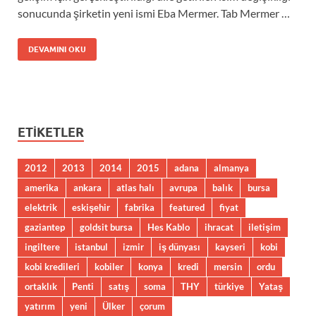
sonucunda şirketin yeni ismi Eba Mermer. Tab Mermer …
DEVAMINI OKU
ETIKETLER
2012
2013
2014
2015
adana
almanya
amerika
ankara
atlas halı
avrupa
balık
bursa
elektrik
eskişehir
fabrika
featured
fiyat
gaziantep
goldsit bursa
Hes Kablo
ihracat
iletişim
ingiltere
istanbul
izmir
iş dünyası
kayseri
kobi
kobi kredileri
kobiler
konya
kredi
mersin
ordu
ortaklık
Penti
satış
soma
THY
türkiye
Yataş
yatırım
yeni
Ülker
çorum