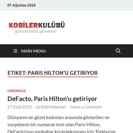
07 Ağustos 2026
Kobiler
En Güncel Kobi Haberleri
Kulübü –
MAIN MENU
En Güncel
Kobi
ETIKET:
PARIS HILTON’U GETIRIYOR
Haberleri
GIRIŞIMLER
DeFacto, Paris Hilton’u getiriyor
27 Eylül 2012
-
by
Kobi Haberleri
-
Leave a Comment
Dünyanın en güzel kadınları arasında gösterilen ve
sosyetenin bir numaralı ismi olan Paris Hilton,
DeFacto’nun sonbahar kış koleksiyonu için Türkiye’ye