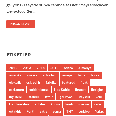
geliyor. Bu sayede dünya çapında ses getirmeyi amaçlayan
DeFacto, diğer …
DEVAMINI OKU
ETIKETLER
2012
2013
2014
2015
adana
almanya
amerika
ankara
atlas halı
avrupa
balık
bursa
elektrik
eskişehir
fabrika
featured
fiyat
gaziantep
goldsit bursa
Hes Kablo
ihracat
iletişim
ingiltere
istanbul
izmir
iş dünyası
kayseri
kobi
kobi kredileri
kobiler
konya
kredi
mersin
ordu
ortaklık
Penti
satış
soma
THY
türkiye
Yataş