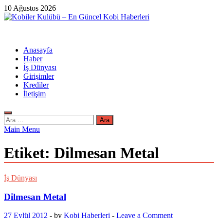
Skip
10 Ağustos 2026
to
content
Kobiler Kulübü – En Güncel Kobi Haberleri
En Güncel Kobi Haberleri
Anasayfa
Haber
İş Dünyası
Girişimler
Krediler
İletişim
Arama:
Main Menu
Etiket:
Dilmesan Metal
İş Dünyası
Dilmesan Metal
27 Eylül 2012
-
by
Kobi Haberleri
-
Leave a Comment