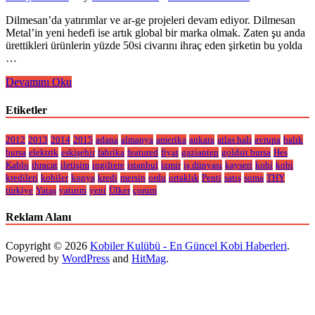
Dilmesan’da yatırımlar ve ar-ge projeleri devam ediyor. Dilmesan
Metal’in yeni hedefi ise artık global bir marka olmak. Zaten şu anda
ürettikleri ürünlerin yüzde 50si civarını ihraç eden şirketin bu yolda
…
Dilmesan
Devamını Oku
Metal
Etiketler
2012
2013
2014
2015
adana
almanya
amerika
ankara
atlas halı
avrupa
balık
bursa
elektrik
eskişehir
fabrika
featured
fiyat
gaziantep
goldsit bursa
Hes
Kablo
ihracat
iletişim
ingiltere
istanbul
izmir
iş dünyası
kayseri
kobi
kobi
kredileri
kobiler
konya
kredi
mersin
ordu
ortaklık
Penti
satış
soma
THY
türkiye
Yataş
yatırım
yeni
Ülker
çorum
Reklam Alanı
Copyright © 2026
Kobiler Kulübü - En Güncel Kobi Haberleri
.
Powered by
WordPress
and
HitMag
.