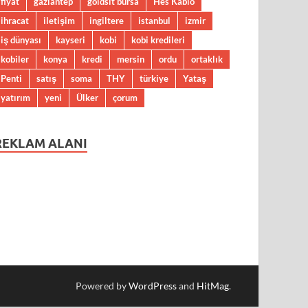
fiyat
gaziantep
goldsit bursa
Hes Kablo
ihracat
iletişim
ingiltere
istanbul
izmir
iş dünyası
kayseri
kobi
kobi kredileri
kobiler
konya
kredi
mersin
ordu
ortaklık
Penti
satış
soma
THY
türkiye
Yataş
yatırım
yeni
Ülker
çorum
REKLAM ALANI
Powered by
WordPress
and
HitMag
.