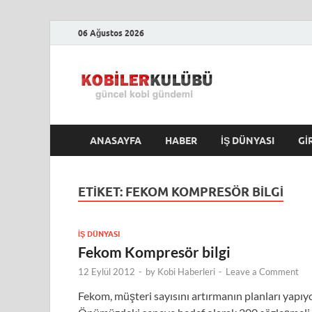
06 Ağustos 2026
Kobile
En Güncel Kobi Hab
ANASAYFA
HABER
İŞ DÜNYASI
GI
ETIKET:
FEKOM KOMPRESÖR BILGI
İŞ DÜNYASI
Fekom Kompresör bilgi
12 Eylül 2012
-
by
Kobi Haberleri
-
Leave a Comment
Fekom, müşteri sayısını artırmanın planları yapıyo