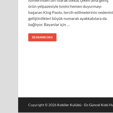
isimlerinden biri olarak dikkat çeken ama geniş
ürün yelpazesiyle ismini hemen duyurmayı
başaran King Paolo, tercih edilmelerinin nedenini
geliştirdikleri büyük numaralı ayakkabılara da
bağlıyor. Bayanlar için …
DEVAMINI OKU
Copyright © 2026
Kobiler Kulübü - En Güncel Kobi Ha