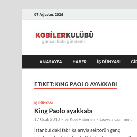
07 Ağustos 2026
Kobile
En Güncel Kobi Hab
ANASAYFA
HABER
İŞ DÜNYASI
GI
ETIKET:
KING PAOLO AYAKKABI
İŞ DÜNYASI
King Paolo ayakkabı
17 Ocak 2013
-
by
Kobi Haberleri
-
Leave a Comment
İstanbul’daki fabrikalarıyla sektörün genç