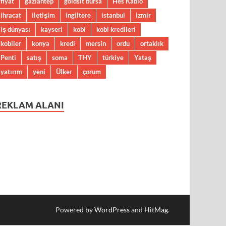
fiyat
gaziantep
goldsit bursa
Hes Kablo
ihracat
iletişim
ingiltere
istanbul
izmir
iş dünyası
kayseri
kobi
kobi kredileri
kobiler
konya
kredi
mersin
ordu
ortaklık
Penti
satış
soma
THY
türkiye
Yataş
yatırım
yeni
Ülker
çorum
REKLAM ALANI
Powered by
WordPress
and
HitMag
.