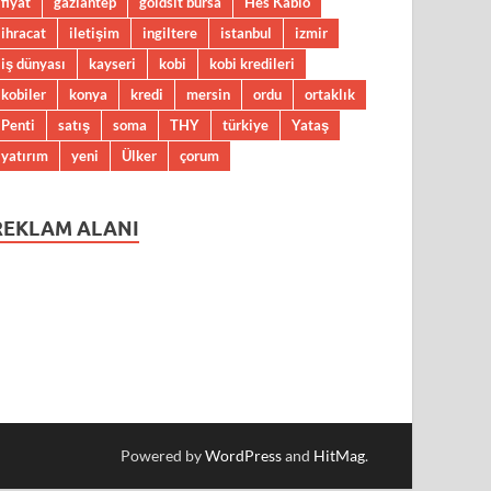
fiyat
gaziantep
goldsit bursa
Hes Kablo
ihracat
iletişim
ingiltere
istanbul
izmir
iş dünyası
kayseri
kobi
kobi kredileri
kobiler
konya
kredi
mersin
ordu
ortaklık
Penti
satış
soma
THY
türkiye
Yataş
yatırım
yeni
Ülker
çorum
REKLAM ALANI
Powered by
WordPress
and
HitMag
.