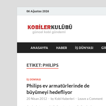
06 Ağustos 2026
Kobile
En Güncel Kobi Hab
ANASAYFA
HABER
İŞ DÜNYASI
GI
ETIKET:
PHILIPS
İŞ DÜNYASI
Philips ev armatürlerinde de
büyümeyi hedefliyor
20 Nisan 2012
-
by
Kobi Haberleri
-
Leave a Comment