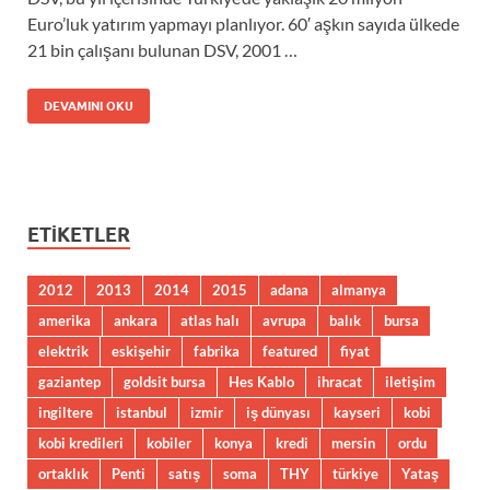
Euro’luk yatırım yapmayı planlıyor. 60′ aşkın sayıda ülkede
21 bin çalışanı bulunan DSV, 2001 …
DEVAMINI OKU
ETIKETLER
2012
2013
2014
2015
adana
almanya
amerika
ankara
atlas halı
avrupa
balık
bursa
elektrik
eskişehir
fabrika
featured
fiyat
gaziantep
goldsit bursa
Hes Kablo
ihracat
iletişim
ingiltere
istanbul
izmir
iş dünyası
kayseri
kobi
kobi kredileri
kobiler
konya
kredi
mersin
ordu
ortaklık
Penti
satış
soma
THY
türkiye
Yataş