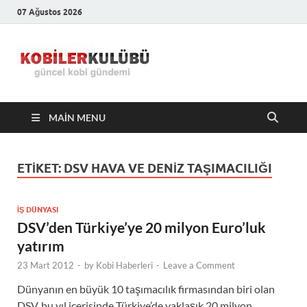
07 Ağustos 2026
Kobiler
En Güncel Kobi Haberleri
Kulübü –
MAIN MENU
En Güncel
Kobi
ETIKET:
DSV HAVA VE DENIZ TAŞIMACILIĞI
Haberleri
İŞ DÜNYASI
DSV’den Türkiye’ye 20 milyon Euro’luk
yatırım
23 Mart 2012
-
by
Kobi Haberleri
-
Leave a Comment
Dünyanın en büyük 10 taşımacılık firmasından biri olan
DSV, bu yıl içerisinde Türkiye’de yaklaşık 20 milyon