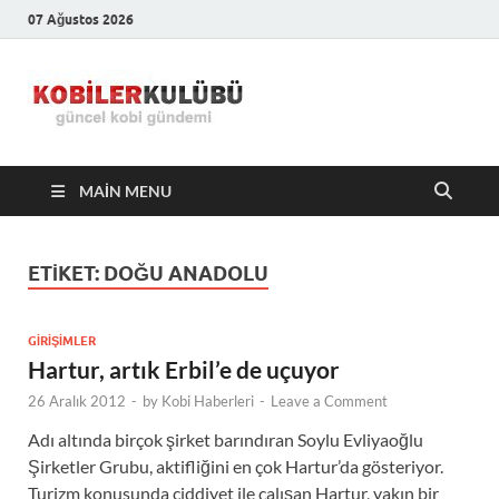
07 Ağustos 2026
Kobiler
En Güncel Kobi Haberleri
Kulübü –
MAIN MENU
En Güncel
Kobi
ETIKET:
DOĞU ANADOLU
Haberleri
GIRIŞIMLER
Hartur, artık Erbil’e de uçuyor
26 Aralık 2012
-
by
Kobi Haberleri
-
Leave a Comment
Adı altında birçok şirket barındıran Soylu Evliyaoğlu
Şirketler Grubu, aktifliğini en çok Hartur’da gösteriyor.
Turizm konusunda ciddiyet ile çalışan Hartur, yakın bir