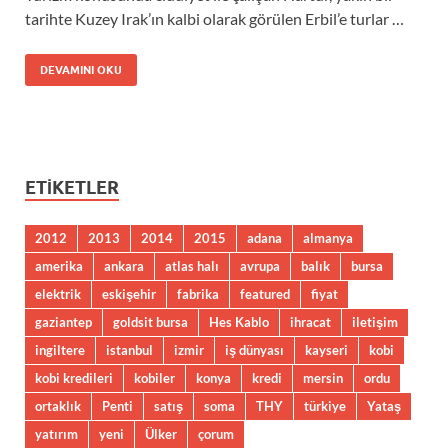
tarihte Kuzey Irak’ın kalbi olarak görülen Erbil’e turlar …
DEVAMINI OKU
ETIKETLER
2012
2013
2014
2015
adana
almanya
amerika
ankara
atlas halı
avrupa
balık
bursa
elektrik
eskişehir
fabrika
featured
fiyat
gaziantep
goldsit bursa
Hes Kablo
ihracat
iletişim
ingiltere
istanbul
izmir
iş dünyası
kayseri
kobi
kobi kredileri
kobiler
konya
kredi
mersin
ordu
ortaklık
Penti
satış
soma
THY
türkiye
Yataş
yatırım
yeni
Ülker
çorum