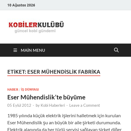
10 Ağustos 2026
Kobiler
En Güncel Kobi Haberleri
Kulübü –
MAIN MENU
En Güncel
Kobi
ETIKET:
ESER MÜHENDISLIK FABRIKA
Haberleri
HABER
/
İŞ DÜNYASI
Eser Mühendislik’te büyüme
05 Eylül 2012
-
by
Kobi Haberleri
-
Leave a Comment
1985 yılında küçük elektrik işlerini halletmek için kurulan
Eser Mühendislik şu an büyük bir aile şirketi durumunda.
Elektrik alanında da her türlü servisi sağlayan şirket diğer