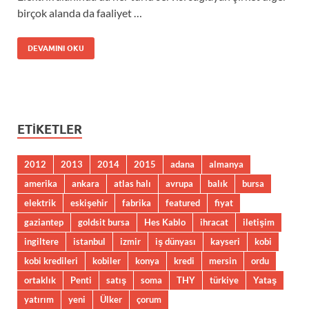
birçok alanda da faaliyet …
DEVAMINI OKU
ETIKETLER
2012
2013
2014
2015
adana
almanya
amerika
ankara
atlas halı
avrupa
balık
bursa
elektrik
eskişehir
fabrika
featured
fiyat
gaziantep
goldsit bursa
Hes Kablo
ihracat
iletişim
ingiltere
istanbul
izmir
iş dünyası
kayseri
kobi
kobi kredileri
kobiler
konya
kredi
mersin
ordu
ortaklık
Penti
satış
soma
THY
türkiye
Yataş
yatırım
yeni
Ülker
çorum