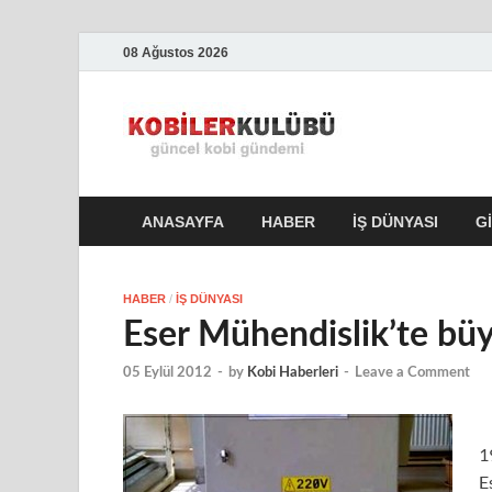
08 Ağustos 2026
Kobile
En Güncel Kobi Hab
ANASAYFA
HABER
İŞ DÜNYASI
G
HABER
/
İŞ DÜNYASI
Eser Mühendislik’te b
05 Eylül 2012
-
by
Kobi Haberleri
-
Leave a Comment
1
E