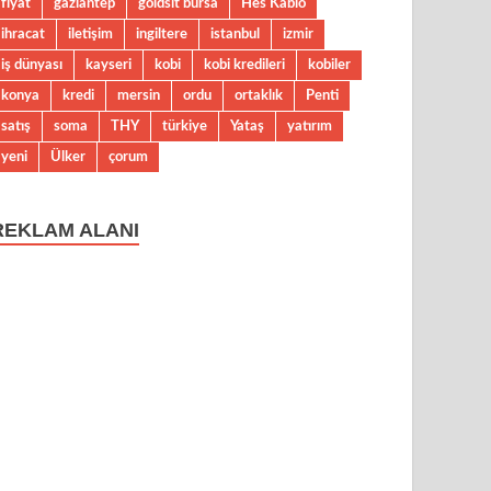
fiyat
gaziantep
goldsit bursa
Hes Kablo
ihracat
iletişim
ingiltere
istanbul
izmir
iş dünyası
kayseri
kobi
kobi kredileri
kobiler
konya
kredi
mersin
ordu
ortaklık
Penti
satış
soma
THY
türkiye
Yataş
yatırım
yeni
Ülker
çorum
REKLAM ALANI