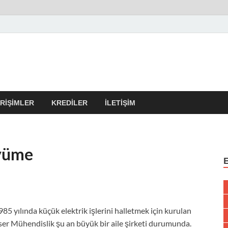
r Kulübü – En Güncel Kobi
erleri
IRIŞIMLER
KREDILER
İLETIŞIM
üyüme
985 yılında küçük elektrik işlerini halletmek için kurulan
ser Mühendislik şu an büyük bir aile şirketi durumunda.