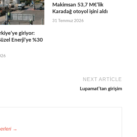
Makimsan 53,7 M€’lik
Karadağ otoyol işini aldı
31 Temmuz 2026
kiye’ye giriyor:
üzel Enerji’ye %30
026
NEXT ARTICLE
Lupamat’tan girişim
erleri →