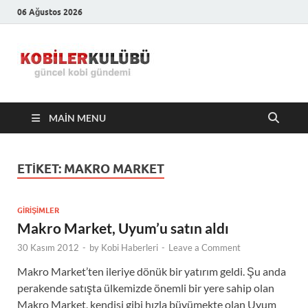
06 Ağustos 2026
Kobiler
En Güncel Kobi Haberleri
Kulübü –
MAIN MENU
En Güncel
Kobi
ETIKET:
MAKRO MARKET
Haberleri
GIRIŞIMLER
Makro Market, Uyum’u satın aldı
30 Kasım 2012
-
by
Kobi Haberleri
-
Leave a Comment
Makro Market’ten ileriye dönük bir yatırım geldi. Şu anda
perakende satışta ülkemizde önemli bir yere sahip olan
Makro Market, kendisi gibi hızla büyümekte olan Uyum