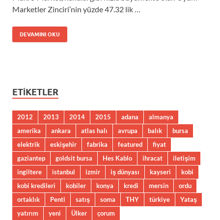
Marketler Zinciri’nin yüzde 47.32 lik …
DEVAMINI OKU
ETIKETLER
2012
2013
2014
2015
adana
almanya
amerika
ankara
atlas halı
avrupa
balık
bursa
elektrik
eskişehir
fabrika
featured
fiyat
gaziantep
goldsit bursa
Hes Kablo
ihracat
iletişim
ingiltere
istanbul
izmir
iş dünyası
kayseri
kobi
kobi kredileri
kobiler
konya
kredi
mersin
ordu
ortaklık
Penti
satış
soma
THY
türkiye
Yataş
yatırım
yeni
Ülker
çorum