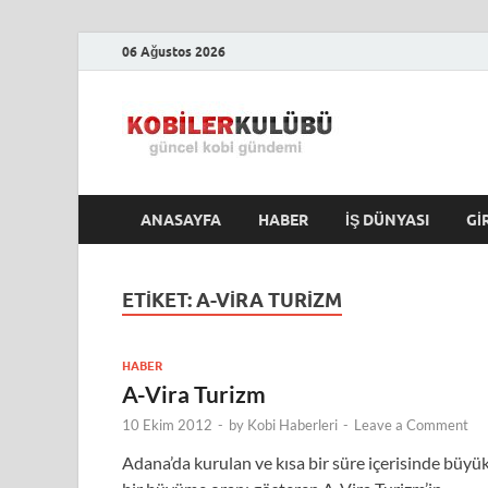
06 Ağustos 2026
Kobile
En Güncel Kobi Hab
ANASAYFA
HABER
İŞ DÜNYASI
GI
ETIKET:
A-VIRA TURIZM
HABER
A-Vira Turizm
10 Ekim 2012
-
by
Kobi Haberleri
-
Leave a Comment
Adana’da kurulan ve kısa bir süre içerisinde büyü