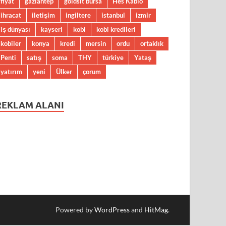
fiyat
gaziantep
goldsit bursa
Hes Kablo
ihracat
iletişim
ingiltere
istanbul
izmir
iş dünyası
kayseri
kobi
kobi kredileri
kobiler
konya
kredi
mersin
ordu
ortaklık
Penti
satış
soma
THY
türkiye
Yataş
yatırım
yeni
Ülker
çorum
REKLAM ALANI
Powered by
WordPress
and
HitMag
.