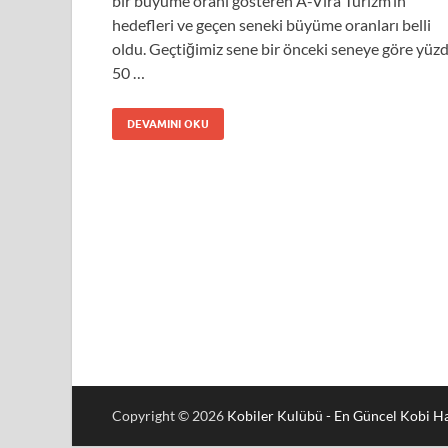
bir büyüme oranı gösteren A-Vira Turizm’in
hedefleri ve geçen seneki büyüme oranları belli
oldu. Geçtiğimiz sene bir önceki seneye göre yüz
50 …
DEVAMINI OKU
Copyright © 2026
Kobiler Kulübü - En Güncel Kobi Ha