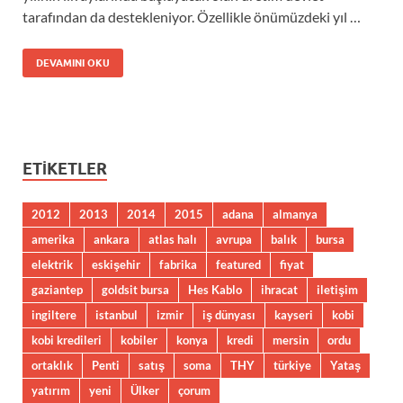
tarafından da destekleniyor. Özellikle önümüzdeki yıl …
DEVAMINI OKU
ETIKETLER
2012
2013
2014
2015
adana
almanya
amerika
ankara
atlas halı
avrupa
balık
bursa
elektrik
eskişehir
fabrika
featured
fiyat
gaziantep
goldsit bursa
Hes Kablo
ihracat
iletişim
ingiltere
istanbul
izmir
iş dünyası
kayseri
kobi
kobi kredileri
kobiler
konya
kredi
mersin
ordu
ortaklık
Penti
satış
soma
THY
türkiye
Yataş
yatırım
yeni
Ülker
çorum