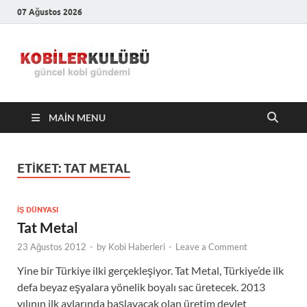
07 Ağustos 2026
Kobiler
En Güncel Kobi Haberleri
Kulübü –
MAIN MENU
En Güncel
Kobi
ETIKET:
TAT METAL
Haberleri
İŞ DÜNYASI
Tat Metal
23 Ağustos 2012
-
by
Kobi Haberleri
-
Leave a Comment
Yine bir Türkiye ilki gerçekleşiyor. Tat Metal, Türkiye’de ilk
defa beyaz eşyalara yönelik boyalı sac üretecek. 2013
yılının ilk aylarında başlayacak olan üretim devlet