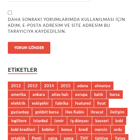
DAHA SONRAKI YORUMLARIMDA KULLANILMASI IÇIN
ADIM, E-POSTA ADRESIM VE SITE ADRESIM BU
TARAYICIYA KAYDEDILSIN.
ETIKETLER
2012
2013
2014
2015
adana
almanya
amerika
ankara
atlas halı
avrupa
balık
bursa
elektrik
eskişehir
fabrika
featured
fiyat
gaziantep
goldsit bursa
Hes Kablo
ihracat
iletişim
ingiltere
istanbul
izmir
iş dünyası
kayseri
kobi
kobi kredileri
kobiler
konya
kredi
mersin
ordu
ortaklık
Penti
satış
soma
THY
türkiye
Yataş