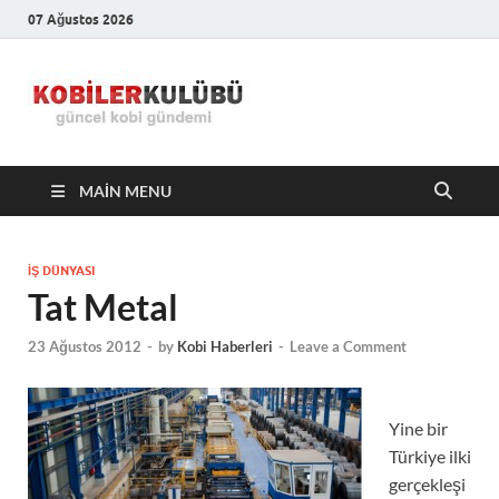
07 Ağustos 2026
Kobiler
En Güncel Kobi Haberleri
Kulübü –
MAIN MENU
En Güncel
Kobi
İŞ DÜNYASI
Tat Metal
Haberleri
23 Ağustos 2012
-
by
Kobi Haberleri
-
Leave a Comment
Yine bir
Türkiye ilki
gerçekleşi