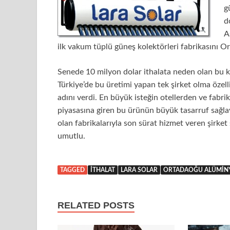
g
d
A
ilk vakum tüplü güneş kolektörleri fabrikasını
Senede 10 milyon dolar ithalata neden olan bu kole
Türkiye’de bu üretimi yapan tek şirket olma öze
adını verdi. En büyük isteğin otellerden ve fabrik
piyasasına giren bu ürünün büyük tasarruf sağl
olan fabrikalarıyla son sürat hizmet veren şirket 
umutlu.
TAGGED
ITHALAT
LARA SOLAR
ORTADAOĞU ALÜMI
RELATED POSTS