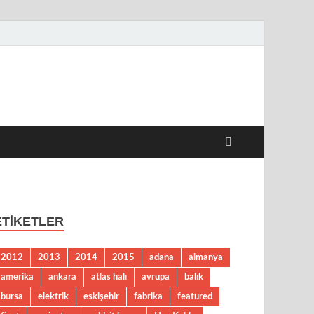
 Haberleri
ETIKETLER
2012
2013
2014
2015
adana
almanya
amerika
ankara
atlas halı
avrupa
balık
bursa
elektrik
eskişehir
fabrika
featured