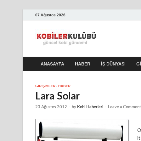
07 Ağustos 2026
Kobile
En Güncel Kobi Hab
ANASAYFA
HABER
İŞ DÜNYASI
G
GIRIŞIMLER
/
HABER
Lara Solar
23 Ağustos 2012
-
by
Kobi Haberleri
-
Leave a Comment
O
i