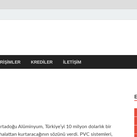
r Kulübü – En Güncel Kobi
erleri
IRIŞIMLER
KREDILER
İLETIŞIM
rtadoğu Alüminyum, Türkiye’yi 10 milyon dolarlık bir
thalattan kurtaracağının sözünü verdi. PVC sistemleri,