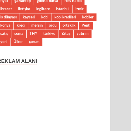
fiyat
gaziantep
goldsit bursa
Hes Kablo
ihracat
iletişim
ingiltere
istanbul
izmir
iş dünyası
kayseri
kobi
kobi kredileri
kobiler
konya
kredi
mersin
ordu
ortaklık
Penti
satış
soma
THY
türkiye
Yataş
yatırım
yeni
Ülker
çorum
REKLAM ALANI