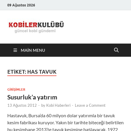
09 Ağustos 2026
Kobiler
En Güncel Kobi Haberleri
Kulübü –
MAIN MENU
En Güncel
Kobi
ETIKET:
HAS TAVUK
Haberleri
GIRIŞIMLER
Susurluk’a yatırım
13 Ağustos 2012
-
by
Kobi Haberleri
-
Leave a Comment
Hastavuk, Bursa’da 60 milyon dolar yatırımla bir tavuk
kesim fabrikası kuruyor. Yakın bir tarihte biteceği belirtilen
bu kesimhane 2013’te tavuk kesimine başlayacak. 1972