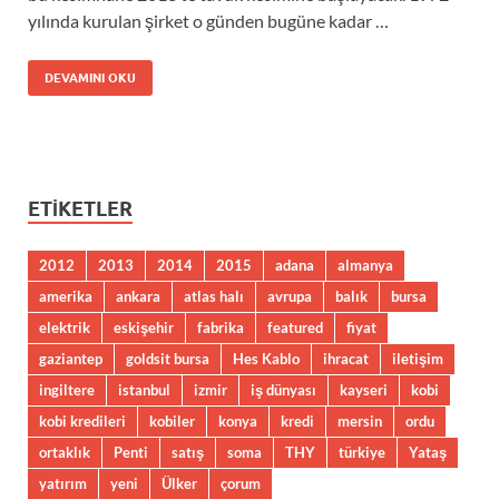
yılında kurulan şirket o günden bugüne kadar …
DEVAMINI OKU
ETIKETLER
2012
2013
2014
2015
adana
almanya
amerika
ankara
atlas halı
avrupa
balık
bursa
elektrik
eskişehir
fabrika
featured
fiyat
gaziantep
goldsit bursa
Hes Kablo
ihracat
iletişim
ingiltere
istanbul
izmir
iş dünyası
kayseri
kobi
kobi kredileri
kobiler
konya
kredi
mersin
ordu
ortaklık
Penti
satış
soma
THY
türkiye
Yataş
yatırım
yeni
Ülker
çorum