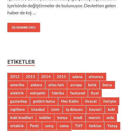
içerisinde değiştirmeler de bulunuyor. Devletten gelen
haber de kış …
DEVAMINI OKU
ETIKETLER
2012
2013
2014
2015
adana
almanya
amerika
ankara
atlas halı
avrupa
balık
bursa
elektrik
eskişehir
fabrika
featured
fiyat
gaziantep
goldsit bursa
Hes Kablo
ihracat
iletişim
ingiltere
istanbul
izmir
iş dünyası
kayseri
kobi
kobi kredileri
kobiler
konya
kredi
mersin
ordu
ortaklık
Penti
satış
soma
THY
türkiye
Yataş