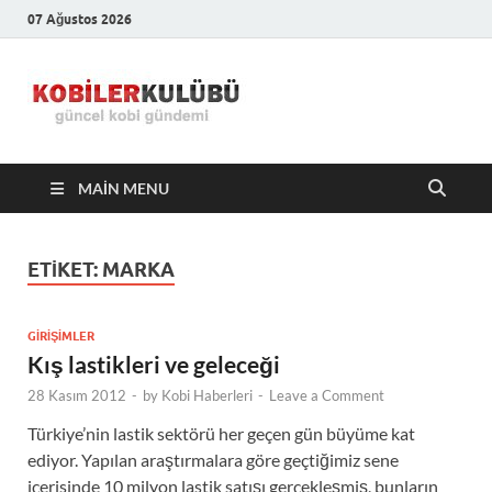
07 Ağustos 2026
Kobiler
En Güncel Kobi Haberleri
Kulübü –
MAIN MENU
En Güncel
Kobi
ETIKET:
MARKA
Haberleri
GIRIŞIMLER
Kış lastikleri ve geleceği
28 Kasım 2012
-
by
Kobi Haberleri
-
Leave a Comment
Türkiye’nin lastik sektörü her geçen gün büyüme kat
ediyor. Yapılan araştırmalara göre geçtiğimiz sene
içerisinde 10 milyon lastik satışı gerçekleşmiş, bunların