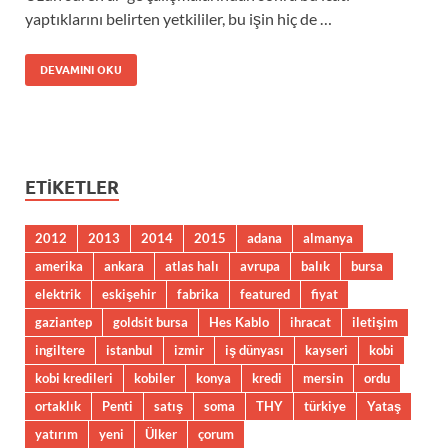
yaptıklarını belirten yetkililer, bu işin hiç de …
DEVAMINI OKU
ETIKETLER
2012
2013
2014
2015
adana
almanya
amerika
ankara
atlas halı
avrupa
balık
bursa
elektrik
eskişehir
fabrika
featured
fiyat
gaziantep
goldsit bursa
Hes Kablo
ihracat
iletişim
ingiltere
istanbul
izmir
iş dünyası
kayseri
kobi
kobi kredileri
kobiler
konya
kredi
mersin
ordu
ortaklık
Penti
satış
soma
THY
türkiye
Yataş
yatırım
yeni
Ülker
çorum