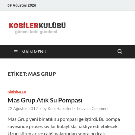
09 Ağustos 2026
Kobiler
En Güncel Kobi Haberleri
Kulübü –
MAIN MENU
En Güncel
Kobi
ETIKET:
MAS GRUP
Haberleri
GIRIŞIMLER
Mas Grup Atık Su Pompası
22 Ağustos 2012
-
by
Kobi Haberleri
-
Leave a Comment
Mas Grup yeni bir atık su pompası geliştirdi. Bu pompa
sayesinde proses sıvılar kolaylıkla nakliye edilebilecek.
Uzun süren ar-ge çalışmalarından sonra bu icatı