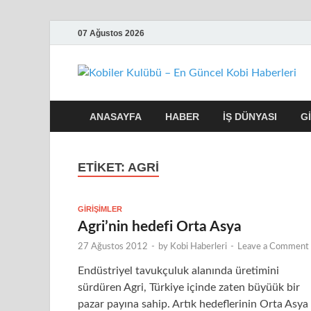
07 Ağustos 2026
ANASAYFA
HABER
İŞ DÜNYASI
G
ETIKET:
AGRI
GIRIŞIMLER
Agri’nin hedefi Orta Asya
27 Ağustos 2012
-
by
Kobi Haberleri
-
Leave a Comment
Endüstriyel tavukçuluk alanında üretimini
sürdüren Agri, Türkiye içinde zaten büyüük bir
pazar payına sahip. Artık hedeflerinin Orta Asya