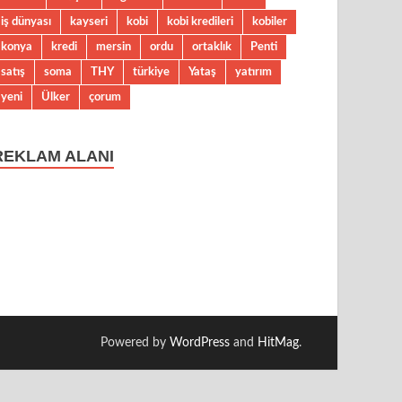
iş dünyası
kayseri
kobi
kobi kredileri
kobiler
konya
kredi
mersin
ordu
ortaklık
Penti
satış
soma
THY
türkiye
Yataş
yatırım
yeni
Ülker
çorum
REKLAM ALANI
Powered by
WordPress
and
HitMag
.