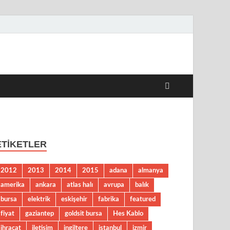
el Kobi Haberleri
ETIKETLER
2012
2013
2014
2015
adana
almanya
amerika
ankara
atlas halı
avrupa
balık
bursa
elektrik
eskişehir
fabrika
featured
fiyat
gaziantep
goldsit bursa
Hes Kablo
ihracat
iletişim
ingiltere
istanbul
izmir