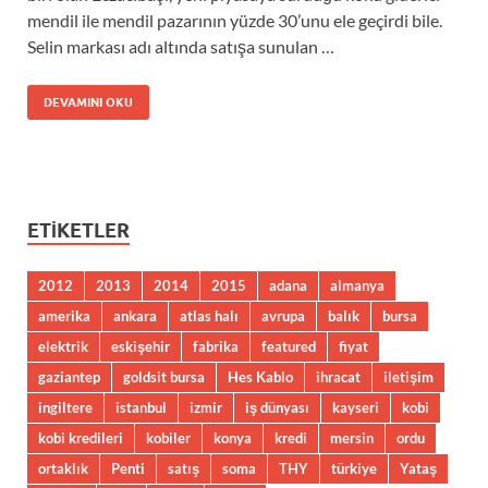
mendil ile mendil pazarının yüzde 30’unu ele geçirdi bile.
Selin markası adı altında satışa sunulan …
DEVAMINI OKU
ETIKETLER
2012
2013
2014
2015
adana
almanya
amerika
ankara
atlas halı
avrupa
balık
bursa
elektrik
eskişehir
fabrika
featured
fiyat
gaziantep
goldsit bursa
Hes Kablo
ihracat
iletişim
ingiltere
istanbul
izmir
iş dünyası
kayseri
kobi
kobi kredileri
kobiler
konya
kredi
mersin
ordu
ortaklık
Penti
satış
soma
THY
türkiye
Yataş