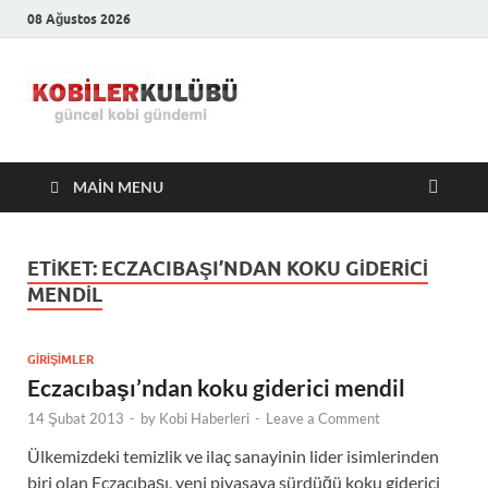
08 Ağustos 2026
Kobiler
En Güncel Kobi Haberleri
Kulübü –
MAIN MENU
En Güncel
Kobi
ETIKET:
ECZACIBAŞI’NDAN KOKU GIDERICI
MENDIL
Haberleri
GIRIŞIMLER
Eczacıbaşı’ndan koku giderici mendil
14 Şubat 2013
-
by
Kobi Haberleri
-
Leave a Comment
Ülkemizdeki temizlik ve ilaç sanayinin lider isimlerinden
biri olan Eczacıbaşı, yeni piyasaya sürdüğü koku giderici