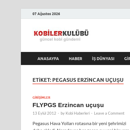
07 Ağustos 2026
Kobile
En Güncel Kobi Hab
ANASAYFA
HABER
İŞ DÜNYASI
GI
ETIKET:
PEGASUS ERZINCAN UÇUŞU
GIRIŞIMLER
FLYPGS Erzincan uçuşu
13 Eylül 2012
-
by
Kobi Haberleri
-
Leave a Comment
Pegasus Hava Yolları rotasına bir yeni şehrimizi