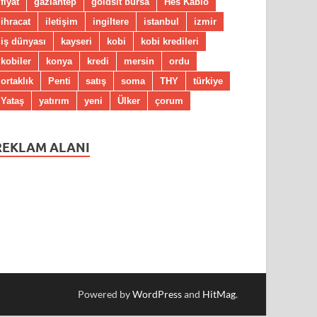
fiyat
gaziantep
goldsit bursa
Hes Kablo
ihracat
iletişim
ingiltere
istanbul
izmir
iş dünyası
kayseri
kobi
kobi kredileri
kobiler
konya
kredi
mersin
ordu
ortaklık
Penti
satış
soma
THY
türkiye
Yataş
yatırım
yeni
Ülker
çorum
REKLAM ALANI
Powered by
WordPress
and
HitMag
.