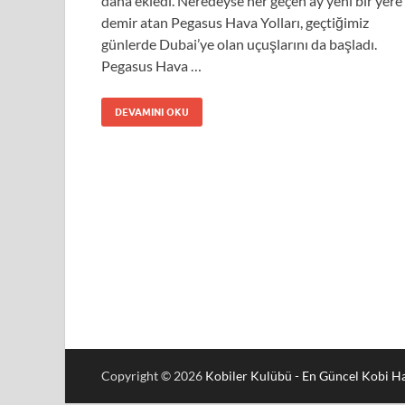
daha ekledi. Neredeyse her geçen ay yeni bir yere
demir atan Pegasus Hava Yolları, geçtiğimiz
günlerde Dubai’ye olan uçuşlarını da başladı.
Pegasus Hava …
DEVAMINI OKU
Copyright © 2026
Kobiler Kulübü - En Güncel Kobi Ha