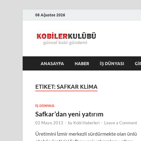
08 Ağustos 2026
Kobile
En Güncel Kobi Hab
ANASAYFA
HABER
İŞ DÜNYASI
GI
ETIKET:
SAFKAR KLIMA
İŞ DÜNYASI
Safkar’dan yeni yatırım
02 Mayıs 2013
-
by
Kobi Haberleri
-
Leave a Comment
Üretimini İzmir merkezli sürdürmekte olan ünlü