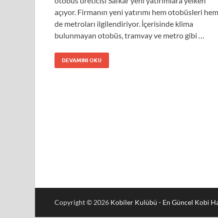
otobüs üreticisi Safkar yeni yatırımlara yelken
açıyor. Firmanın yeni yatırımı hem otobüsleri he
de metroları ilgilendiriyor. İçerisinde klima
bulunmayan otobüs, tramvay ve metro gibi …
DEVAMINI OKU
Copyright © 2026
Kobiler Kulübü - En Güncel Kobi Ha