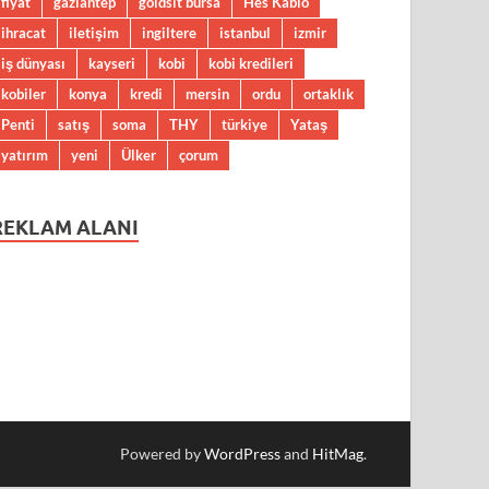
fiyat
gaziantep
goldsit bursa
Hes Kablo
ihracat
iletişim
ingiltere
istanbul
izmir
iş dünyası
kayseri
kobi
kobi kredileri
kobiler
konya
kredi
mersin
ordu
ortaklık
Penti
satış
soma
THY
türkiye
Yataş
yatırım
yeni
Ülker
çorum
REKLAM ALANI
Powered by
WordPress
and
HitMag
.