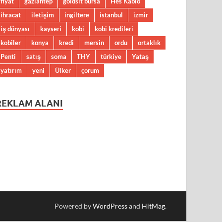
fiyat
gaziantep
goldsit bursa
Hes Kablo
ihracat
iletişim
ingiltere
istanbul
izmir
iş dünyası
kayseri
kobi
kobi kredileri
kobiler
konya
kredi
mersin
ordu
ortaklık
Penti
satış
soma
THY
türkiye
Yataş
yatırım
yeni
Ülker
çorum
REKLAM ALANI
Powered by
WordPress
and
HitMag
.