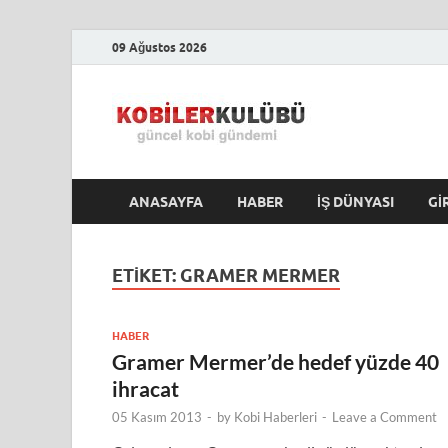
09 Ağustos 2026
Kobile
En Güncel Kobi Hab
ANASAYFA
HABER
İŞ DÜNYASI
GI
ETIKET:
GRAMER MERMER
HABER
Gramer Mermer’de hedef yüzde 40
ihracat
05 Kasım 2013
-
by
Kobi Haberleri
-
Leave a Comment