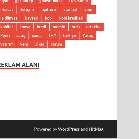
fiyat
gaziantep
goldsit bursa
Hes Kablo
ihracat
iletişim
ingiltere
istanbul
izmir
iş dünyası
kayseri
kobi
kobi kredileri
kobiler
konya
kredi
mersin
ordu
ortaklık
Penti
satış
soma
THY
türkiye
Yataş
yatırım
yeni
Ülker
çorum
REKLAM ALANI
Powered by
WordPress
and
HitMag
.