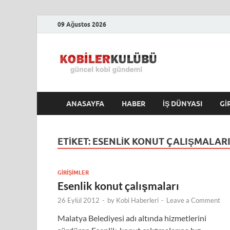
09 Ağustos 2026
Kobile
En Güncel Kobi Hab
ANASAYFA
HABER
İŞ DÜNYASI
GI
ETIKET:
ESENLIK KONUT ÇALIŞMALAR
GIRIŞIMLER
Esenlik konut çalışmaları
26 Eylül 2012
-
by
Kobi Haberleri
-
Leave a Comment
Malatya Belediyesi adı altında hizmetlerini