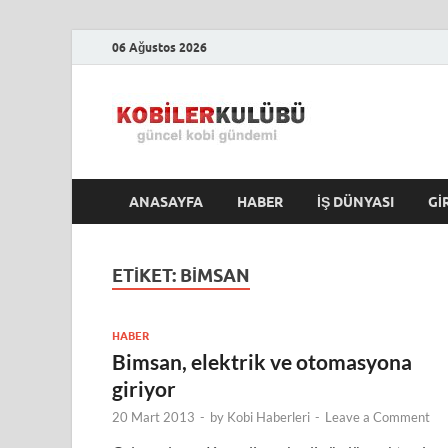
06 Ağustos 2026
Kobile
En Güncel Kobi Hab
ANASAYFA
HABER
İŞ DÜNYASI
GI
ETIKET:
BIMSAN
HABER
Bimsan, elektrik ve otomasyona
giriyor
20 Mart 2013
-
by
Kobi Haberleri
-
Leave a Comment