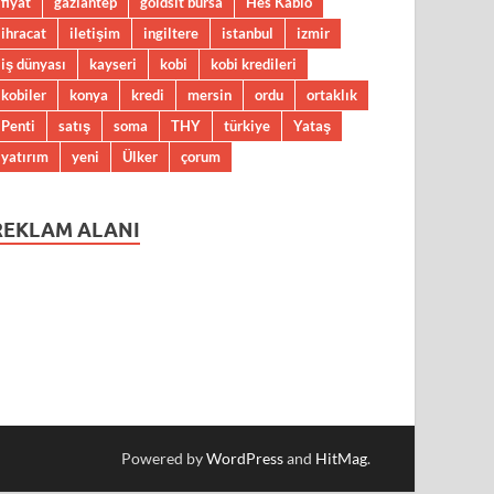
fiyat
gaziantep
goldsit bursa
Hes Kablo
ihracat
iletişim
ingiltere
istanbul
izmir
iş dünyası
kayseri
kobi
kobi kredileri
kobiler
konya
kredi
mersin
ordu
ortaklık
Penti
satış
soma
THY
türkiye
Yataş
yatırım
yeni
Ülker
çorum
REKLAM ALANI
Powered by
WordPress
and
HitMag
.