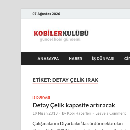
07 Ağustos 2026
Kobile
En Güncel Kobi Hab
ANASAYFA
HABER
İŞ DÜNYASI
GI
ETIKET:
DETAY ÇELIK IRAK
İŞ DÜNYASI
Detay Çelik kapasite artıracak
19 Nisan 2013
-
by
Kobi Haberleri
-
Leave a Comment
Çalışmalarını Diyarbakır’da sürdürmekte olan