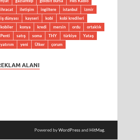
fiyat
gaziantep
goldsit bursa
Hes Kablo
ihracat
iletişim
ingiltere
istanbul
izmir
iş dünyası
kayseri
kobi
kobi kredileri
kobiler
konya
kredi
mersin
ordu
ortaklık
Penti
satış
soma
THY
türkiye
Yataş
yatırım
yeni
Ülker
çorum
REKLAM ALANI
Powered by
WordPress
and
HitMag
.