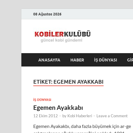
08 Ağustos 2026
Kobile
En Güncel Kobi Hab
ANASAYFA
HABER
İŞ DÜNYASI
GI
ETIKET:
EGEMEN AYAKKABI
İŞ DÜNYASI
Egemen Ayakkabı
12 Ekim 2012
-
by
Kobi Haberleri
-
Leave a Comment
Egemen Ayakakbı, daha fazla büyümek için ar-ge