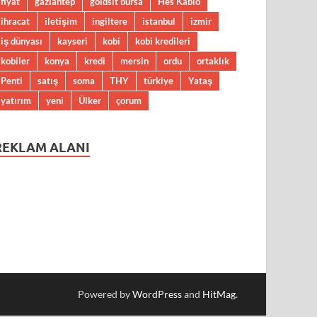
fiyat
gaziantep
goldsit bursa
Hes Kablo
ihracat
iletişim
ingiltere
istanbul
izmir
iş dünyası
kayseri
kobi
kobi kredileri
kobiler
konya
kredi
mersin
ordu
ortaklık
Penti
satış
soma
THY
türkiye
Yataş
yatırım
yeni
Ülker
çorum
REKLAM ALANI
Powered by
WordPress
and
HitMag
.